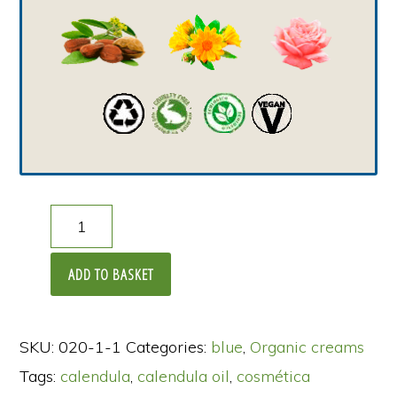
Hidratante
intensa
ADD TO BASKET
75ml
quantity
SKU:
020-1-1
Categories:
blue
,
Organic creams
Tags:
calendula
,
calendula oil
,
cosmética