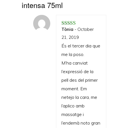
intensa 75ml
Tònia
-
October
Rated
5
out of 5
21, 2019
És el tercer dia que
me la poso.
M’ha canviat
l’expressió de la
pell des del primer
moment. Em
netejo la cara, me
l’aplico amb
massatge i
l’endemà noto gran