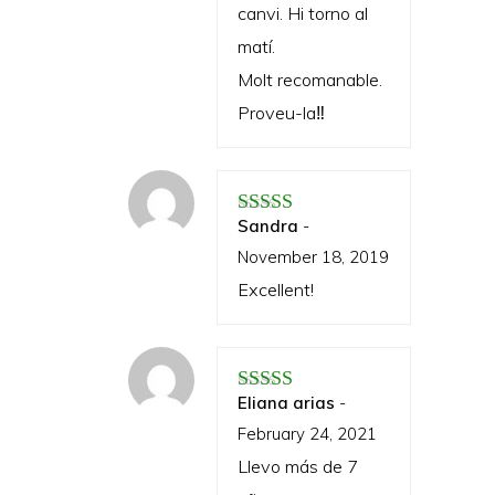
canvi. Hi torno al
matí.
Molt recomanable.
Proveu-la‼️
Sandra
-
Rated
5
out of 5
November 18, 2019
Excellent!
Eliana arias
-
Rated
5
out of 5
February 24, 2021
Llevo más de 7