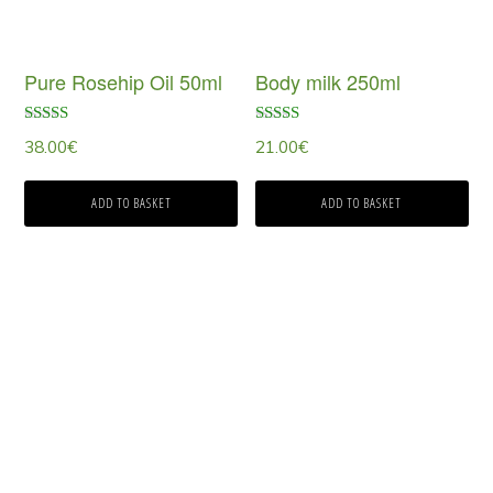
Pure Rosehip Oil 50ml
Body milk 250ml
Rated
Rated
38.00
€
21.00
€
5.00
5.00
out of 5
out of 5
ADD TO BASKET
ADD TO BASKET