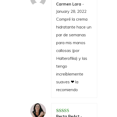
Carmen Lara
-
Rated
5
out of 5
January 28, 2022
Compré la crema
hidratante hace un
par de semanas
para mis manos
callosas (por
Halterofilia) y las
tengo
increíblemente
suaves ❤ la
recomiendo
Berta BeArt
-