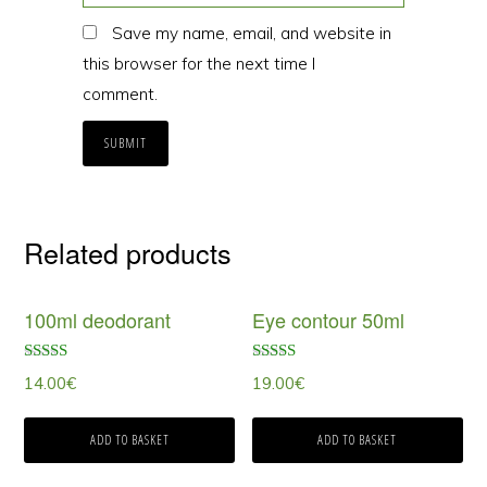
Save my name, email, and website in
this browser for the next time I
comment.
Related products
100ml deodorant
Eye contour 50ml
Rated
Rated
14.00
€
19.00
€
5.00
5.00
out of 5
out of 5
ADD TO BASKET
ADD TO BASKET