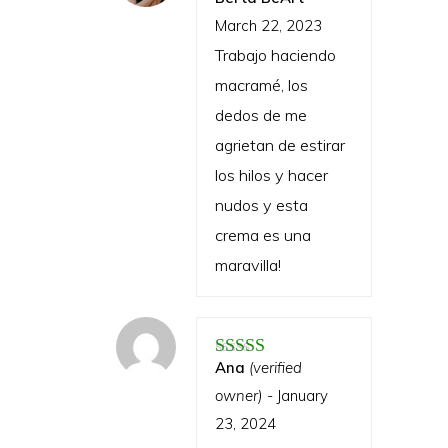
Rated
5
out of 5
March 22, 2023
Trabajo haciendo
macramé, los
dedos de me
agrietan de estirar
los hilos y hacer
nudos y esta
crema es una
maravilla!
Ana
(verified
Rated
5
out of 5
owner)
-
January
23, 2024