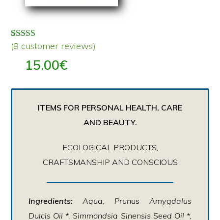
(
8
customer reviews)
Rated
8
5.00
out of 5 based on
customer ratings
15.00
€
ITEMS FOR PERSONAL HEALTH, CARE
AND BEAUTY.
ECOLOGICAL PRODUCTS,
CRAFTSMANSHIP AND CONSCIOUS
Ingredients:
Aqua, Prunus Amygdalus
Dulcis Oil *, Simmondsia Sinensis Seed Oil *,