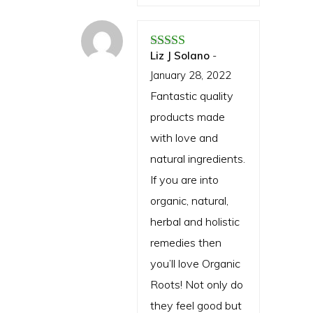
Liz J Solano
-
Rated
5
out of 5
January 28, 2022
Fantastic quality
products made
with love and
natural ingredients.
If you are into
organic, natural,
herbal and holistic
remedies then
you’ll love Organic
Roots! Not only do
they feel good but