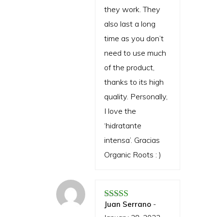
they work. They
also last a long
time as you don’t
need to use much
of the product,
thanks to its high
quality. Personally,
I love the
‘hidratante
intensa’. Gracias
Organic Roots : )
Juan Serrano
-
Rated
5
out of 5